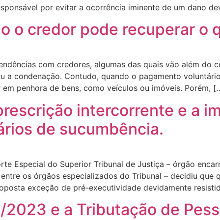
esponsável por evitar a ocorrência iminente de um dano de
o o credor pode recuperar o q
endências com credores, algumas das quais vão além do co
a ou a condenação. Contudo, quando o pagamento voluntário
r em penhora de bens, como veículos ou imóveis. Porém, [
escrição intercorrente e a i
rios de sucumbência.
e Especial do Superior Tribunal de Justiça – órgão encarr
 entre os órgãos especializados do Tribunal – decidiu que
o oposta exceção de pré-executividade devidamente resisti
73/2023 e a Tributação de Pes