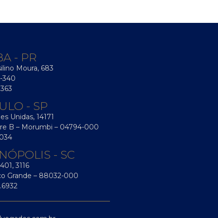
A - PR
silino Moura, 683
-340
8363
ULO - SP
es Unidas, 14171
orre B – Morumbi – 04794-000
2034
NÓPOLIS - SC
401, 3116
aco Grande – 88032-000
.6932