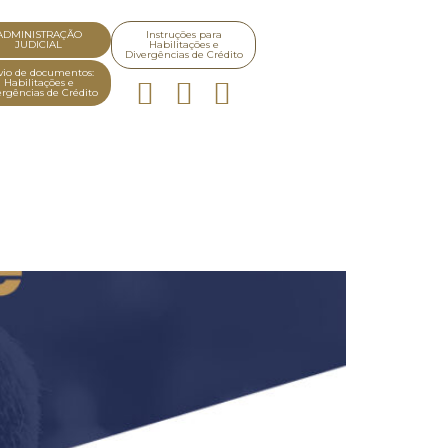
ADMINISTRAÇÃO
Instruções para
JUDICIAL
Habilitações e
Divergências de Crédito
io de documentos:
Habilitações e
ergências de Crédito