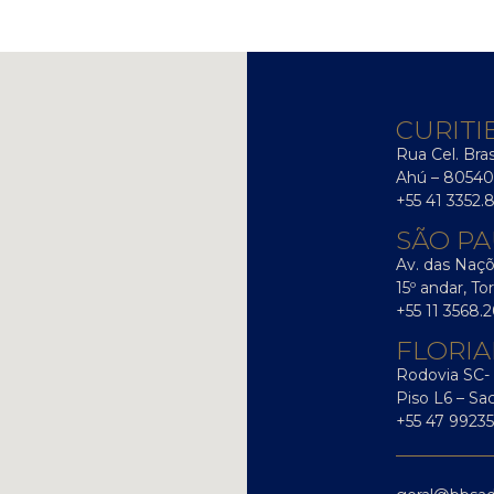
CURITIB
Rua Cel. Bra
Ahú – 80540
+55 41 3352.
SÃO PA
Av. das Naçõ
15º andar, T
+55 11 3568.
FLORIA
Rodovia SC- 
Piso L6 – S
+55 47 99235