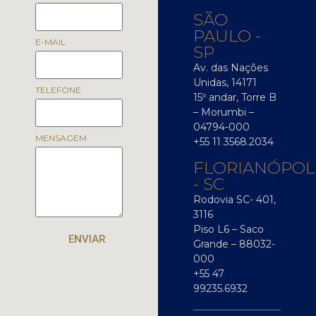
SÃO
PAULO -
E-MAIL
SP
Av. das Nações
Unidas, 14171
TELEFONE
15º andar, Torre B
– Morumbi –
04794-000
MENSAGEM
+55 11 3568.2034
FLORIANÓPOL
- SC
Rodovia SC- 401,
3116
Piso L6 – Saco
ENVIAR
Grande – 88032-
000
+55 47
99235.6932