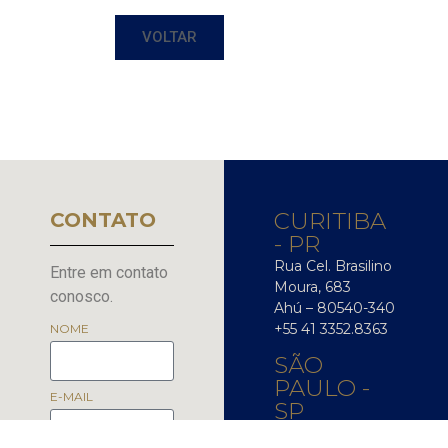
ENTRAR EM CONTATO
VOLTAR
CURITIBA
CONTATO
- PR
Rua Cel. Brasilino
Entre em contato
Moura, 683
conosco.
Ahú – 80540-340
+55 41 3352.8363
NOME
SÃO
PAULO -
E-MAIL
SP
Av. das Nações